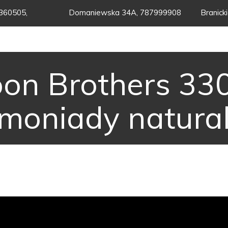
360505,
Domaniewska 34A, 787999908
Branick
on Brothers 33
moniady natura