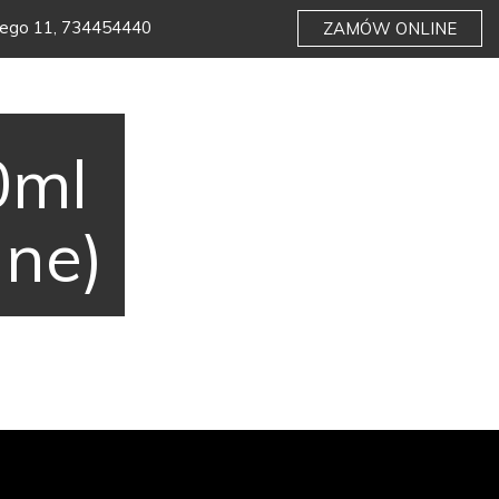
iego 11, 734454440
ZAMÓW ONLINE
0ml
lne)